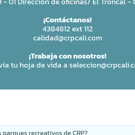
 - 01 Dirección de oficinas/ El Troncal -
¡Contáctanos!
4384812 ext 112
calidad@crpcali.com
¡Trabaja con nosotros!
vía tu hoja de vida a
seleccion@crpcali.
s parques recreativos de CRP?