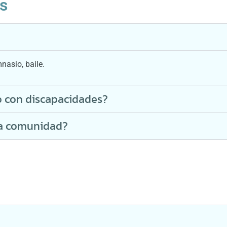
es
?
nasio, baile.
o con discapacidades?
 la comunidad?