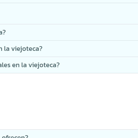
a?
 la viejoteca?
es en la viejoteca?
n ofrecen?