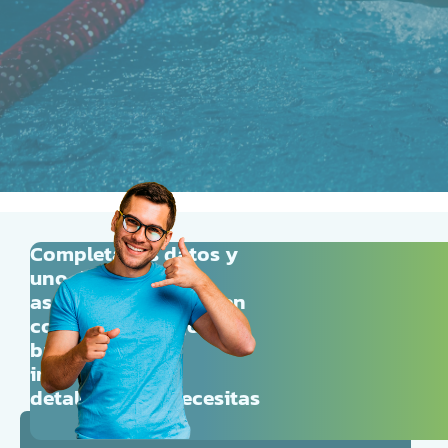
P
int
Completa tus datos y
uno de nuestros
asesores se pondrá en
contacto contigo para
brindarte la
información
detallada que necesitas