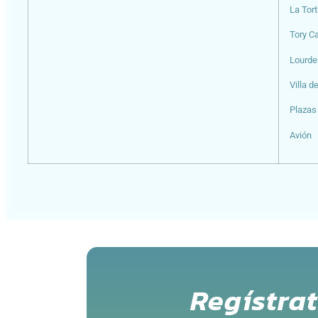
La Tor
Tory C
Lourde
Villa d
Plazas
Avión
Regístra