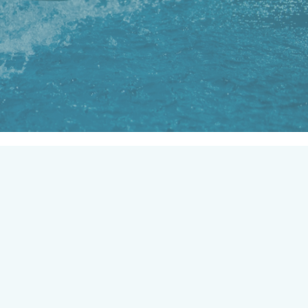
lo
ndo