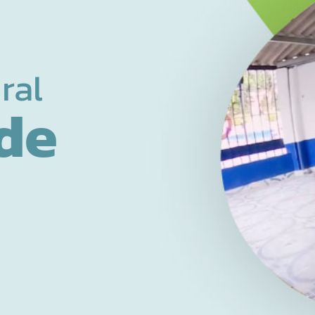
ral
de