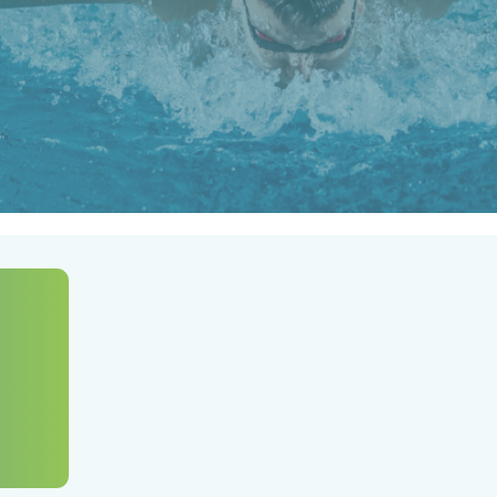
uedes ser lo que quieras ser, siempre que 
entes el tiempo suficiente.
Sigue entrena
y podrás ser parte del Club CRP
Conoce el Club CRP