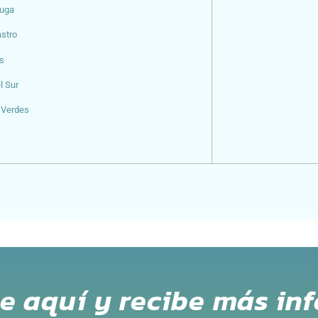
tuga
astro
s
el Sur
 Verdes
te aquí y recibe más in