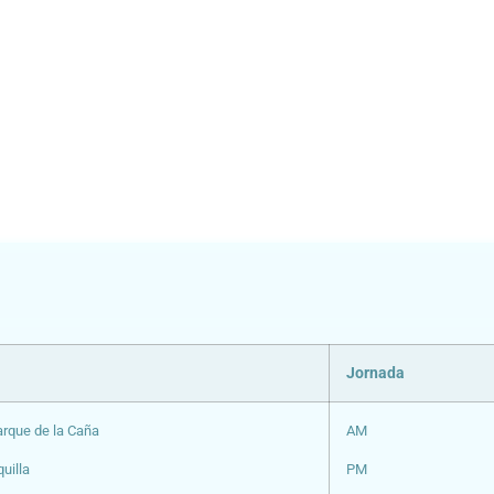
s
Jornada
rque de la Caña
AM
uilla
PM