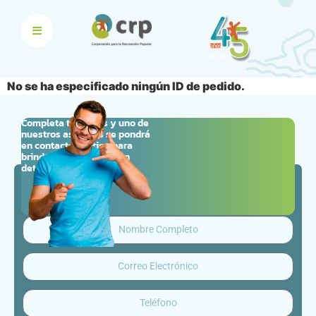
No se ha especificado ningún ID de pedido.
Completa tus datos y uno de
nuestros asesores se pondrá
en contacto contigo para
brindarte la información
detallada que necesitas