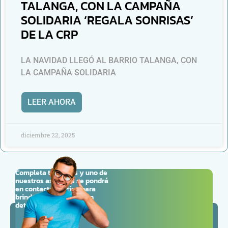
TALANGA, CON LA CAMPAÑA
SOLIDARIA ‘REGALA SONRISAS’
DE LA CRP
LA NAVIDAD LLEGÓ AL BARRIO TALANGA, CON
LA CAMPAÑA SOLIDARIA
LEER AHORA
diciembre 22, 2025
Completa tus datos y uno de
nuestros asesores se pondrá
en contacto contigo para
brindarte la información
detallada que necesitas