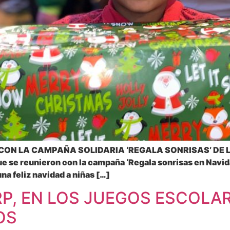
ON LA CAMPAÑA SOLIDARIA ‘REGALA SONRISAS’ DE LA C
se reunieron con la campaña ‘Regala sonrisas en Navidad’,
na feliz navidad a niñas […]
RP, EN LOS JUEGOS ESCOL
OS