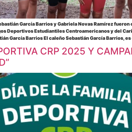
Sebastián García Barrios y Gabriela Novas Ramírez fueron
os Deportivos Estudiantiles Centroamericanos y del Cari
 García Barrios El caleño Sebastián García Barrios, es 
EPORTIVA CRP 2025 Y CAMP
D”