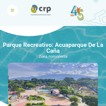
Parque Recreativo: Acuaparque De La
Caña
Zona norooriente