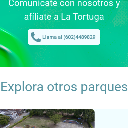
Comunícate con nosotros y
afíliate a La Tortuga
Llama al (602)4489829
Explora otros parques